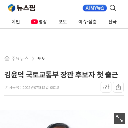
메인
영상
포토
이슈·심층
전국
주요뉴스
포토
김윤덕 국토교통부 장관 후보자 첫 출근
가
기사등록 :
2025년07월15일 09:18
가