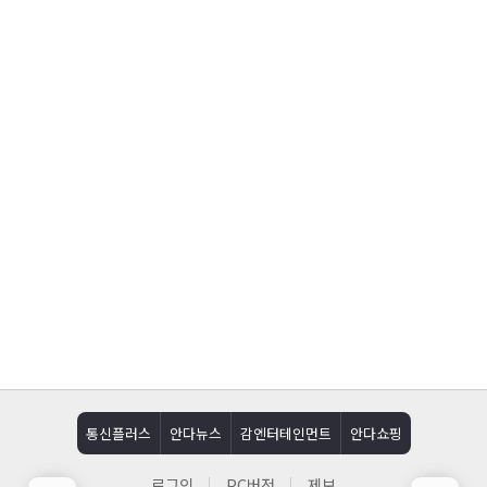
통신플러스
안다뉴스
감엔터테인먼트
안다쇼핑
로그인
PC버전
제보