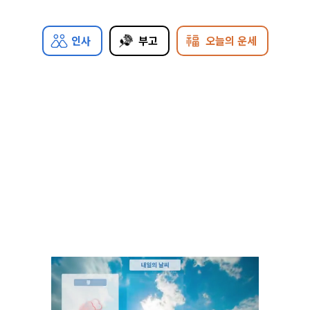
인사
부고
오늘의 운세