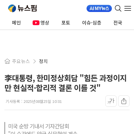
메인
영상
포토
이슈·심층
전국
주요뉴스
정치
李대통령, 한미정상회담 "힘든 과정이지
만 현실적·합리적 결론 이를 것"
가
기사등록 :
2025년08월25일 10:01
가
미국 순방 기내서 기자간담회
"이 순간에도 양국 실무협의 계속