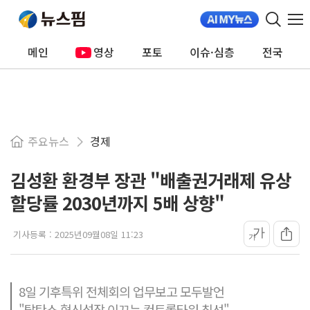
메인
영상
포토
이슈·심층
전국
주요뉴스
경제
김성환 환경부 장관 "배출권거래제 유상
할당률 2030년까지 5배 상향"
가
기사등록 :
2025년09월08일 11:23
가
8일 기후특위 전체회의 업무보고 모두발언
"탈탄소 혁신성장 이끄는 컨트롤타워 최선"