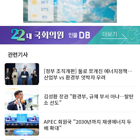
Unmute
관련기사
[정부 조직개편] 둘로 쪼개진 에너지정책…
산업부 vs 환경부 엇박자 우려
김성환 장관 "환경부, 규제 부서 아냐…탈탄
소 선도"
APEC 회원국 "2030년까지 재생에너지 두
배 확대"