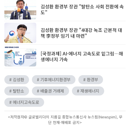
김성환 환경부 장관 "탈탄소 사회 전환에 속
도"
김성환 환경부 장관 "4대강 녹조 근본적 대
책 李정부 임기 내 마련"
[국정과제] AI·에너지 고속도로 밑그림…재
생에너지 가속
# 김성환
# 기후에너지환경부
# 환경부
# 탈탄소
# 배출권 거래제
# 재생에너지
# 에너지고속도로
<저작권자© 글로벌리더의 지름길 종합뉴스통신사 뉴스핌(Newspim), 무
단 전재-재배포 금지>