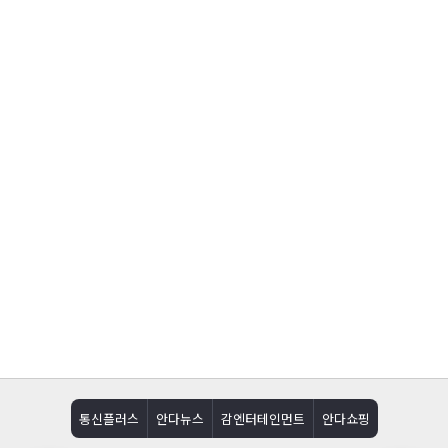
통신플러스
안다뉴스
감엔터테인먼트
안다쇼핑