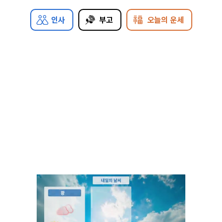
인사
부고
오늘의 운세