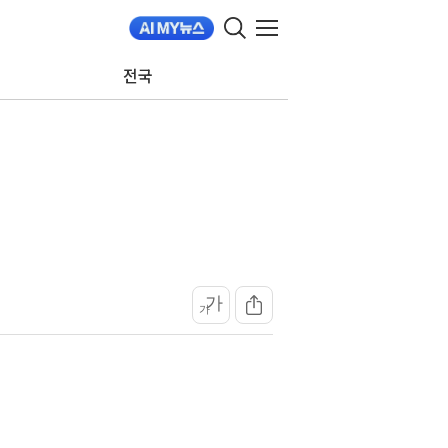
전국
가
가