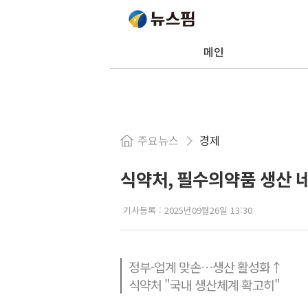
메인
주요뉴스
경제
식약처, 필수의약품 생산 
기사등록 :
2025년09월26일 13:30
정부-업계 맞손…생산 활성화↑
식약처 "국내 생산체계 확고히"