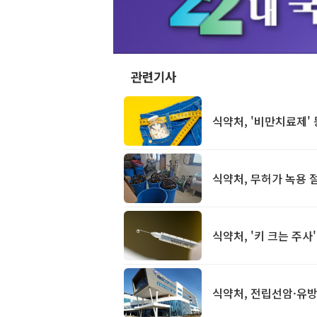
관련기사
식약처, '비만치료제'
식약처, 무허가 녹용 
식약처, '키 크는 주
식약처, 전립선암·유방