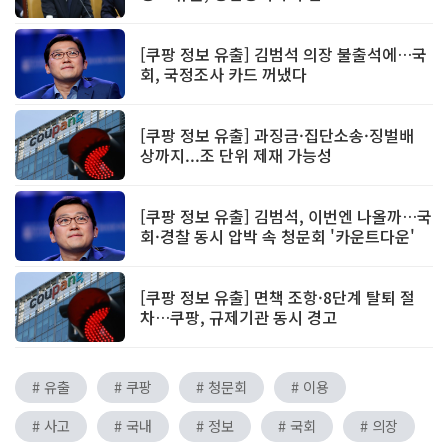
[쿠팡 정보 유출] 김범석 의장 불출석에…국
회, 국정조사 카드 꺼냈다
[쿠팡 정보 유출] 과징금·집단소송·징벌배
상까지...조 단위 제재 가능성
[쿠팡 정보 유출] 김범석, 이번엔 나올까…국
회·경찰 동시 압박 속 청문회 '카운트다운'
[쿠팡 정보 유출] 면책 조항·8단계 탈퇴 절
차…쿠팡, 규제기관 동시 경고
# 유출
# 쿠팡
# 청문회
# 이용
# 사고
# 국내
# 정보
# 국회
# 의장