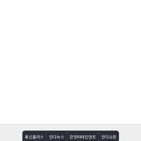
통신플러스
안다뉴스
감엔터테인먼트
안다쇼핑