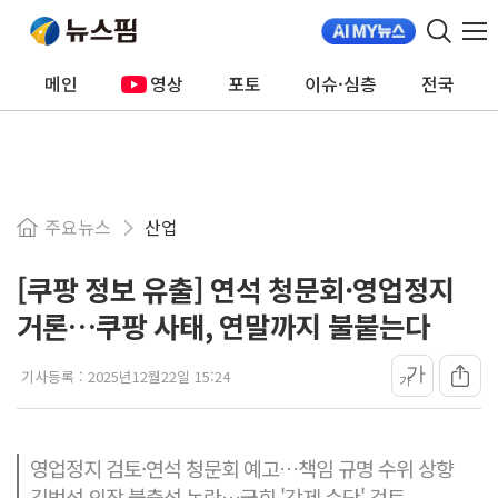
메인
영상
포토
이슈·심층
전국
주요뉴스
산업
[쿠팡 정보 유출] 연석 청문회·영업정지
거론…쿠팡 사태, 연말까지 불붙는다
가
기사등록 :
2025년12월22일 15:24
가
영업정지 검토·연석 청문회 예고…책임 규명 수위 상향
김범석 의장 불출석 논란…국회 '강제 수단' 검토