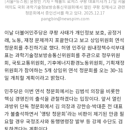
[서울=뉴스핌] 윤창빈 기자 = 해롤드 로저스 쿠팡 대표이사가 17일 서울
여의도 국회 과학기술정보방송통신위원회에서 열린 쿠팡 침해사고 관련
청문회에서 증인선서를 하고 있다. 2025.12.17
pangbin@newspim.com
이날 더불어민주당은 쿠팡 사태가 개인정보 보호, 공정거
래, 노동, 재정 문제까지 포괄한다고 보고 상임위원회 연석
청문회를 추진하기로 했다. 허영 민주당 원내정책수석부대
표는 과학기술정보방송통신위원회를 주관으로 정무위원
회, 국토교통위원회, 기후에너지환경노동위원회, 기획재정
위원회가 참여하는 5개 상임위 연석 청문회를 오는 30~31
일 개최할 계획이라고 밝혔다.
민주당은 이번 연석 청문회에서는 김범석 의장을 비롯한
핵심 경영진의 출석을 관철하겠다는 입장이다. 앞서 열린
과방위 단독 청문회에서 김 의장과 강한승·박대준 전 대표
가 불출석하면서 '맹탕 청문회'라는 비판이 제기된 만큼 필
요할 경우 국정조사와 동행명령장 발부 등 강제 수단도 검
토하겠다는 계획이다.