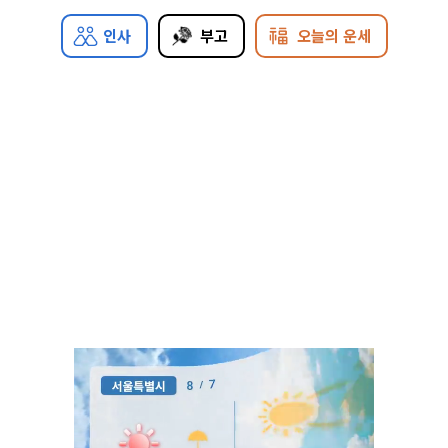
인사
부고
오늘의 운세