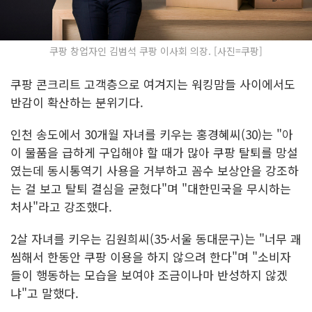
쿠팡 창업자인 김범석 쿠팡 이사회 의장. [사진=쿠팡]
쿠팡 콘크리트 고객층으로 여겨지는 워킹맘들 사이에서도
반감이 확산하는 분위기다.
인천 송도에서 30개월 자녀를 키우는 홍경혜씨(30)는 "아
이 물품을 급하게 구입해야 할 때가 많아 쿠팡 탈퇴를 망설
였는데 동시통역기 사용을 거부하고 꼼수 보상안을 강조하
는 걸 보고 탈퇴 결심을 굳혔다"며 "대한민국을 무시하는
처사"라고 강조했다.
2살 자녀를 키우는 김원희씨(35·서울 동대문구)는 "너무 괘
씸해서 한동안 쿠팡 이용을 하지 않으려 한다"며 "소비자
들이 행동하는 모습을 보여야 조금이나마 반성하지 않겠
냐"고 말했다.