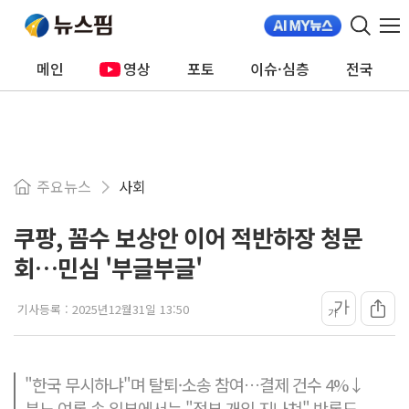
메인
영상
포토
이슈·심층
전국
주요뉴스
사회
쿠팡, 꼼수 보상안 이어 적반하장 청문
회…민심 '부글부글'
가
기사등록 :
2025년12월31일 13:50
가
"한국 무시하냐"며 탈퇴·소송 참여…결제 건수 4%↓
분노 여론 속 일부에서는 "정부 개입 지나쳐" 반론도