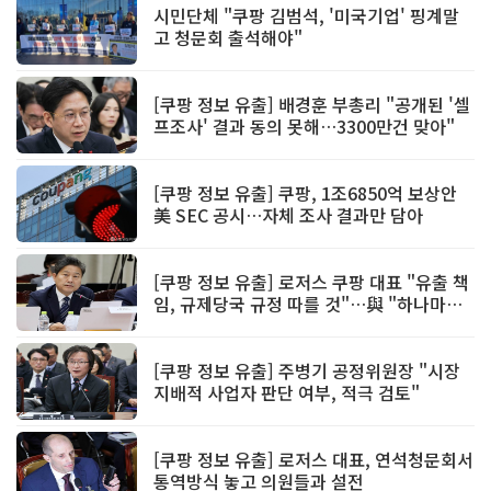
시민단체 "쿠팡 김범석, '미국기업' 핑계말
고 청문회 출석해야"
[쿠팡 정보 유출] 배경훈 부총리 "공개된 '셀
프조사' 결과 동의 못해…3300만건 맞아"
[쿠팡 정보 유출] 쿠팡, 1조6850억 보상안
美 SEC 공시…자체 조사 결과만 담아
[쿠팡 정보 유출] 로저스 쿠팡 대표 "유출 책
임, 규제당국 규정 따를 것"…與 "하나마나
한 답변"
[쿠팡 정보 유출] 주병기 공정위원장 "시장
지배적 사업자 판단 여부, 적극 검토"
[쿠팡 정보 유출] 로저스 대표, 연석청문회서
통역방식 놓고 의원들과 설전