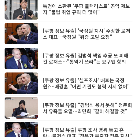
특검에 소환된 '쿠팡 블랙리스트' 공익 제보
자 "불법 취업 규칙 더 많아"
[쿠팡 정보 유출] '국정원 지시' 주장한 로저
스 대표…국정원 "위증 고발 요청"
[쿠팡 정보 유출] 김범석 책임 추궁 또 피해
간 로저스…"통역기 쓰라"는 요구엔 항의
[쿠팡 정보 유출] '셀프조사' 배후는 국정
원?…배경훈 "어떤 기관도 협력 지시 없어"
[쿠팡 정보 유출] "김범석 용서 못해" 청문회
서 유족들 오열…최민희 "같이 해결할 것"
[쿠팡 정보 유출] 쿠팡 조사 경위 놓고 혼
란…로저스 대표 "정부가 유출자 접촉 지시"