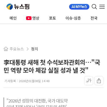
메인
영상
포토
이슈·심층
전국
주요뉴스
정치
李대통령 새해 첫 수석보좌관회의…"국
민 역량 모아 체감 실질 성과 낼 것"
가
기사등록 :
2026년01월08일 14:48
가
"2026년 성장의 대전환, 국가 대도약
이념 진영 넘어서 '국민 모두의 성장'