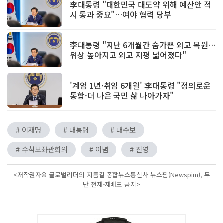
李대통령 "대한민국 대도약 위해 예산안 적
시 통과 중요"…여야 협력 당부
李대통령 "지난 6개월간 숨가쁜 외교 복원…
위상 높아지고 외교 지평 넓어졌다"
'계엄 1년·취임 6개월' 李대통령 "정의로운
통합·더 나은 국민 삶 나아가자"
# 이재명
# 대통령
# 대수보
# 수석보좌관회의
# 이념
# 진영
<저작권자© 글로벌리더의 지름길 종합뉴스통신사 뉴스핌(Newspim), 무
단 전재-재배포 금지>