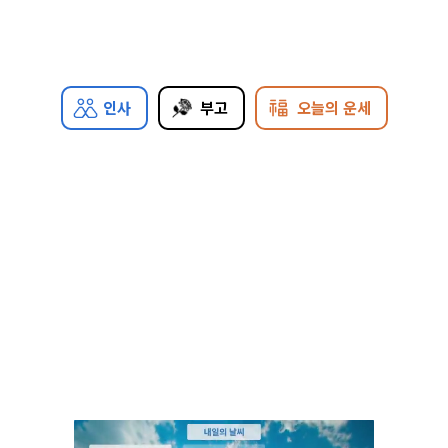
인사
부고
오늘의 운세