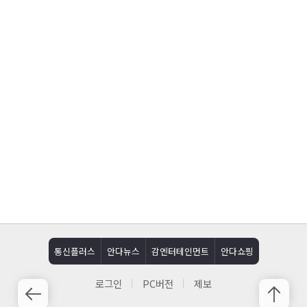
통신플러스
안다뉴스
감엔터테인먼트
안다쇼핑
로그인
PC버전
제보