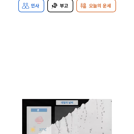
인사
부고
오늘의 운세