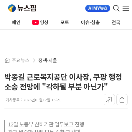
메인
영상
포토
이슈·심층
전국
주요뉴스
정책·서울
박종길 근로복지공단 이사장, 쿠팡 행정
소송 전망에 "각하될 부분 아닌가"
가
기사등록 :
2026년01월12일 15:21
가
12일 노동부 산하기관 업무보고 진행
과거 비슷한 사례 모두 각하·기각돼