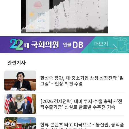
Unmute
관련기사
한성숙 장관, 대·중소기업 상생 성장전략 '밑
그림'…현장 의견 수렴
[2026 경제전략] 대미 투자·수출 총력…'전
략수출기금' 신설로 글로벌 수주전 가속
한류 콘텐츠 타고 미국으로…농진원, 농식품