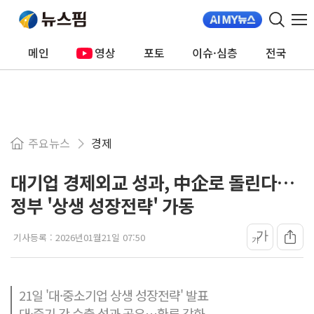
메인
영상
포토
이슈·심층
전국
주요뉴스
경제
대기업 경제외교 성과, 中企로 돌린다…
정부 '상생 성장전략' 가동
가
기사등록 :
2026년01월21일 07:50
가
21일 '대·중소기업 상생 성장전략' 발표
대·중기 간 수출 성과 공유…환류 강화