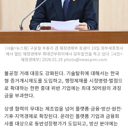
[서울=뉴스핌] 구윤철 부총리 겸 재정경제부 장관이 19일 정부세종청사
에서 열린 재정경제부 확대간부회의에서 모두발언을 하고 있다. [사진=
재정경제부] 2026.01.19 photo@newspim.com
불공정 거래 대응도 강화된다. 기술탈취에 대해서는 한국
형 증거개시제도를 도입하고, 행정제재를 시정명령·벌점으
로 확대하는 한편 중대 위반 기업에는 최대 50억원의 과징
금을 부과한다.
상생 협력의 무대는 제조업을 넘어 플랫폼·금융·방산·원전·
기후·지역경제로 확장된다. 온라인 플랫폼 기업과 금융회
사를 대상으로 동반성장평가가 도입되고, 방산 분야에는