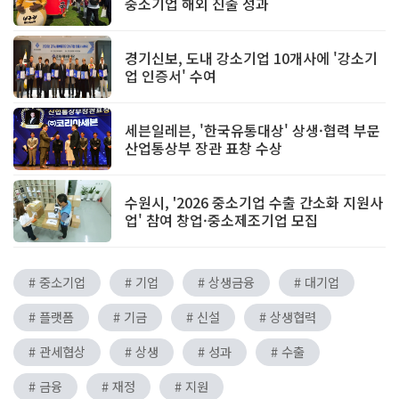
중소기업 해외 진출 성과
경기신보, 도내 강소기업 10개사에 '강소기
업 인증서' 수여
세븐일레븐, '한국유통대상' 상생·협력 부문
산업통상부 장관 표창 수상
수원시, '2026 중소기업 수출 간소화 지원사
업' 참여 창업·중소제조기업 모집
# 중소기업
# 기업
# 상생금융
# 대기업
# 플랫폼
# 기금
# 신설
# 상생협력
# 관세협상
# 상생
# 성과
# 수출
# 금융
# 재정
# 지원