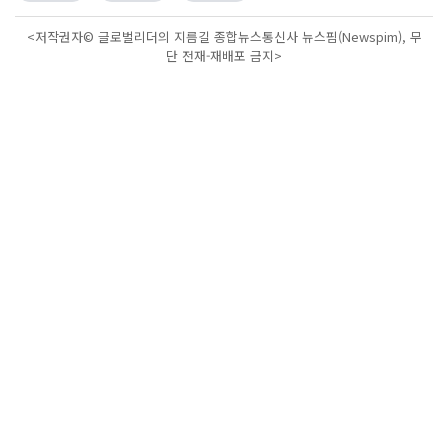
<저작권자© 글로벌리더의 지름길 종합뉴스통신사 뉴스핌(Newspim), 무
단 전재-재배포 금지>