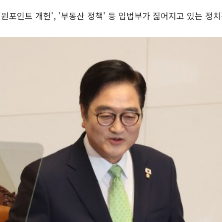
'원포인트 개헌', '부동산 정책' 등 입법부가 짊어지고 있는 정