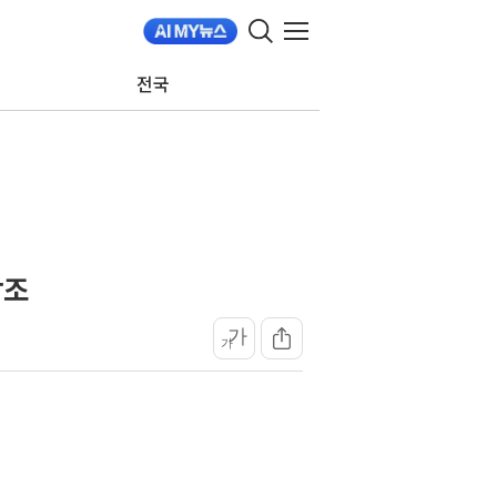
전국
강조
가
가