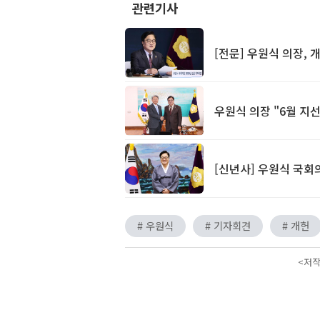
관련기사
[전문] 우원식 의장,
우원식 의장 "6월 지
[신년사] 우원식 국회
# 우원식
# 기자회견
# 개헌
<저작