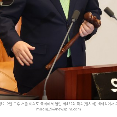
이 2일 오후 서울 여의도 국회에서 열린 제432회 국회(임시회) 개회식에서 의사
mironj19@newspim.com