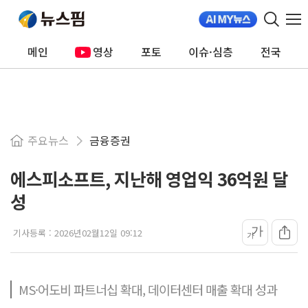
메인
영상
포토
이슈·심층
전국
주요뉴스
금융증권
에스피소프트, 지난해 영업익 36억원 달
성
가
기사등록 :
2026년02월12일 09:12
가
MS·어도비 파트너십 확대, 데이터센터 매출 확대 성과