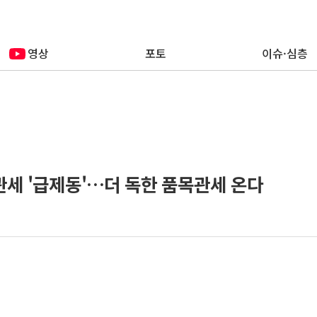
영상
포토
이슈·심층
관세 '급제동'…더 독한 품목관세 온다