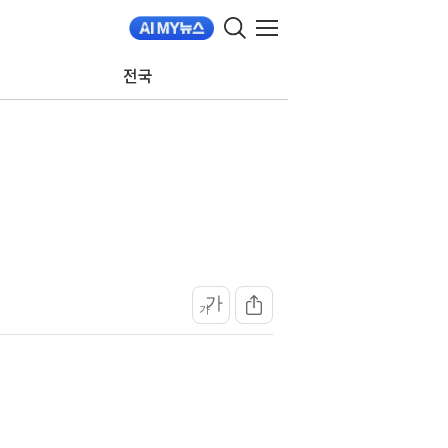
전국
가
가