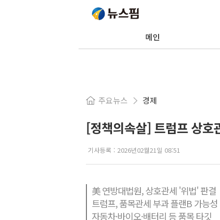
메인
주요뉴스
경제
[정책의속살] 트럼프 상호
기사등록 :
2026년02월21일 08:51
美 연방대법원, 상호관세 '위법' 판결
트럼프, 품목관세 부과 플랜B 가능성
자동차·바이오·배터리 등 품목 타깃