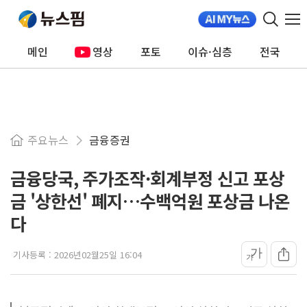
메인
영상
포토
이슈·심층
전국
주요뉴스
금융증권
금융당국, 주가조작·회계부정 신고 포상
금 '상한선' 폐지…수백억원 포상금 나온
다
가
기사등록 :
2026년02월25일 16:04
가