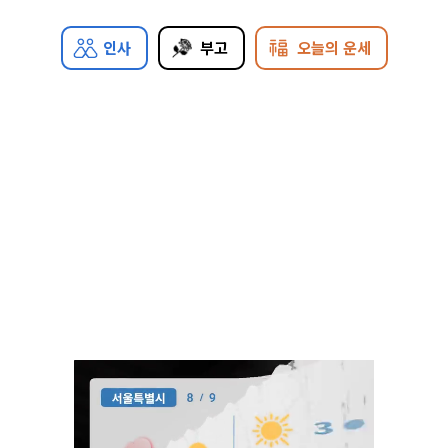
인사
부고
오늘의 운세