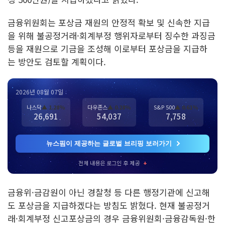
금융위원회는 포상금 재원의 안정적 확보 및 신속한 지급
을 위해 불공정거래·회계부정 행위자로부터 징수한 과징금
등을 재원으로 기금을 조성해 이로부터 포상금을 지급하
는 방안도 검토할 계획이다.
2026년 08월 07일
나스닥
▲ 1.28%
다우존스
▲ 0.28%
S&P 500
▲ 0.61%
26,691
54,037
7,758
뉴스핌이 제공하는 글로벌 브리핑 보러가기
전체 내용은 로그인 후 제공
+
금융위·금감원이 아닌 경찰청 등 다른 행정기관에 신고해
도 포상금을 지급하겠다는 방침도 밝혔다. 현재 불공정거
래·회계부정 신고포상금의 경우 금융위원회·금융감독원·한