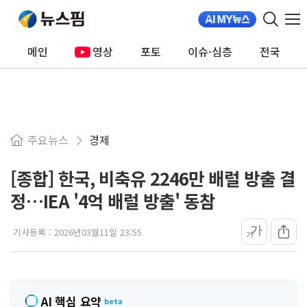
메인
영상
포토
이슈·심층
전국
주요뉴스
경제
[종합] 한국, 비축유 2246만 배럴 방출 결
정…IEA '4억 배럴 방출' 동참
가
기사등록 :
2026년03월11일 23:55
가
AI 핵심 요약
beta