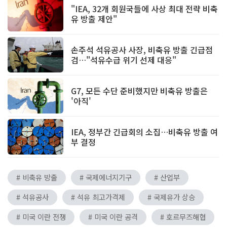
"IEA, 32개 회원국들에 사상 최대 전략 비축
유 방출 제안"
손주석 석유공사 사장, 비축유 방출 긴급점
검…"석유수급 위기 선제 대응"
G7, 모든 수단 준비했지만 비축유 방출은
'아직'
IEA, 정부간 긴급회의 소집…비축유 방출 여
부 결정
# 비축유 방출
# 국제에너지기구
# 산업부
# 석유공사
# 석유 최고가격제
# 국제유가 상승
# 미국 이란 전쟁
# 미국 이란 공격
# 호르무즈해협