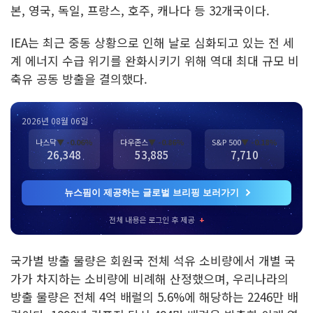
본, 영국, 독일, 프랑스, 호주, 캐나다 등 32개국이다.
IEA는 최근 중동 상황으로 인해 날로 심화되고 있는 전 세
계 에너지 수급 위기를 완화시키기 위해 역대 최대 규모 비
축유 공동 방출을 결의했다.
2026년 08월 06일
나스닥
▼ -0.06%
다우존스
▼ -0.86%
S&P 500
▼ -0.18%
26,348
53,885
7,710
뉴스핌이 제공하는 글로벌 브리핑 보러가기
전체 내용은 로그인 후 제공
+
국가별 방출 물량은 회원국 전체 석유 소비량에서 개별 국
가가 차지하는 소비량에 비례해 산정했으며, 우리나라의
방출 물량은 전체 4억 배럴의 5.6%에 해당하는 2246만 배