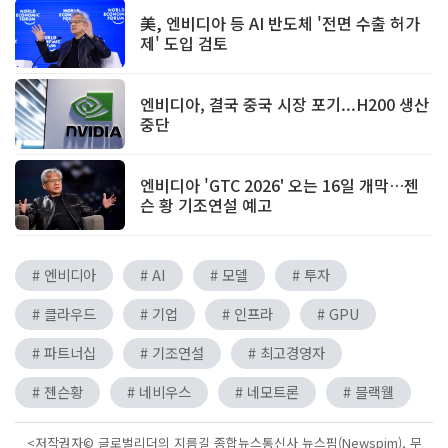
美, 엔비디아 등 AI 반도체 '전면 수출 허가
제' 도입 검토
엔비디아, 결국 중국 시장 포기...H200 생산
중단
엔비디아 'GTC 2026' 오는 16일 개막…젠
슨 황 기조연설 예고
# 엔비디아
# AI
# 모델
# 투자
# 클라우드
# 기업
# 인프라
# GPU
# 파트너십
# 기조연설
# 최고경영자
# 젠슨황
# 네비우스
# 네모트론
# 블랙웰
<저작권자© 글로벌리더의 지름길 종합뉴스통신사 뉴스핌(Newspim), 무