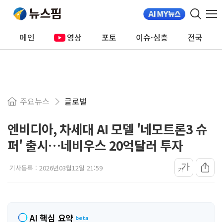
메인
영상
포토
이슈·심층
전국
주요뉴스
글로벌
엔비디아, 차세대 AI 모델 '네모트론3 슈
퍼' 출시…네비우스 20억달러 투자
가
기사등록 :
2026년03월12일 21:59
가
AI 핵심 요약
beta