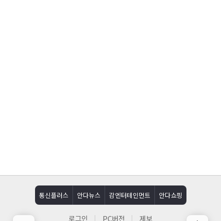
통신플러스
안다뉴스
감엔터테인먼트
안다쇼핑
로그인
PC버전
제보