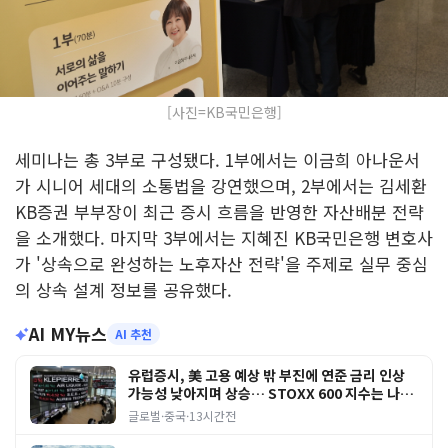
[사진=KB국민은행]
세미나는 총 3부로 구성됐다. 1부에서는 이금희 아나운서
가 시니어 세대의 소통법을 강연했으며, 2부에서는 김세환
KB증권 부부장이 최근 증시 흐름을 반영한 자산배분 전략
을 소개했다. 마지막 3부에서는 지혜진 KB국민은행 변호사
가 '상속으로 완성하는 노후자산 전략'을 주제로 실무 중심
의 상속 설계 정보를 공유했다.
AI MY뉴스
AI 추천
유럽증시, 美 고용 예상 밖 부진에 연준 금리 인상
가능성 낮아지며 상승… STOXX 600 지수는 나흘
연속 최고치
글로벌·중국
·
13시간전