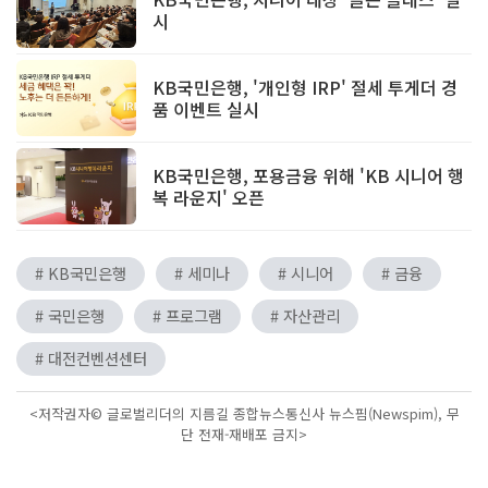
시
KB국민은행, '개인형 IRP' 절세 투게더 경
품 이벤트 실시
KB국민은행, 포용금융 위해 'KB 시니어 행
복 라운지' 오픈
# KB국민은행
# 세미나
# 시니어
# 금융
# 국민은행
# 프로그램
# 자산관리
# 대전컨벤션센터
<저작권자© 글로벌리더의 지름길 종합뉴스통신사 뉴스핌(Newspim), 무
단 전재-재배포 금지>