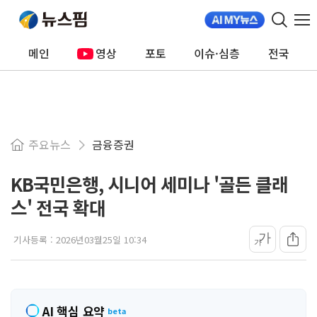
메인
영상
포토
이슈·심층
전국
주요뉴스
금융증권
KB국민은행, 시니어 세미나 '골든 클래
스' 전국 확대
가
기사등록 :
2026년03월25일 10:34
가
AI 핵심 요약
beta