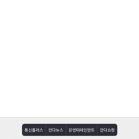
통신플러스
안다뉴스
감엔터테인먼트
안다쇼핑