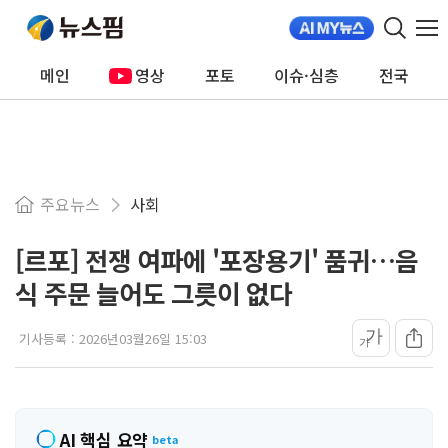
메인
영상
포토
이슈·심층
전국
주요뉴스
사회
[르포] 전쟁 여파에 '포장용기' 품귀…음
식 주문 늘어도 그릇이 없다
가
기사등록 :
2026년03월26일 15:03
가
AI 핵심 요약
beta