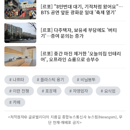
[르포] "8만번대 대기, 기적처럼 왔어요"…
BTS 공연 앞둔 광화문 일대 '축제 열기'
[르포] 다주택자, 보유세 부담에도 '버티
기'…증여 문의는 증가
[르포] 중간 마진 제거한 '오늘의집 인테리
어', 오프라인 쇼룸으로 승부수
# 나프타
# 플라스틱 용기
# 비닐봉투
# 이란 전쟁
# 포장재
# 자영업자
# 요식업
# 카페
<저작권자© 글로벌리더의 지름길 종합뉴스통신사 뉴스핌(Newspim), 무
단 전재-재배포 금지>