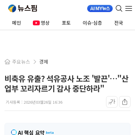
메인
영상
포토
이슈·심층
전국
주요뉴스
경제
비축유 유출? 석유공사 노조 '발끈'…"산
업부 꼬리자르기 감사 중단하라"
가
기사등록 :
2026년03월26일 16:36
가
AI 핵심 요약
beta