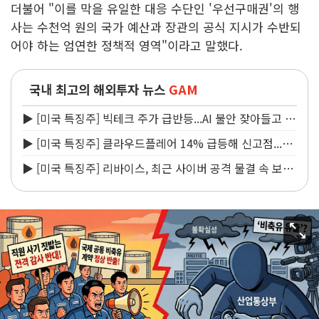
더불어 "이를 막을 유일한 대응 수단인 '우선구매권'의 행
사는 수천억 원의 국가 예산과 장관의 공식 지시가 수반되
어야 하는 엄연한 정책적 영역"이라고 말했다.
국내 최고의 해외투자 뉴스
GAM
▶ [미국 특징주] 빅테크 주가 급반등...AI 불안 잦아들고 낙
관론 되살아나
▶ [미국 특징주] 클라우드플레어 14% 급등해 신고점...AI
지출 확대에 전망 상향
▶ [미국 특징주] 리바이스, 최근 사이버 공격 물결 속 보안
침해 사실 공개