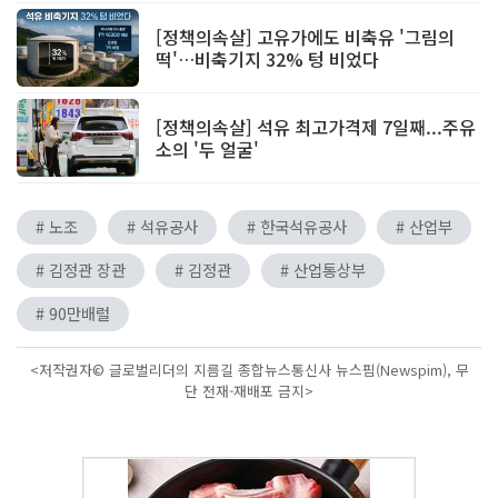
[정책의속살] 고유가에도 비축유 '그림의
떡'…비축기지 32% 텅 비었다
[정책의속살] 석유 최고가격제 7일째...주유
소의 '두 얼굴'
# 노조
# 석유공사
# 한국석유공사
# 산업부
# 김정관 장관
# 김정관
# 산업통상부
# 90만배럴
<저작권자© 글로벌리더의 지름길 종합뉴스통신사 뉴스핌(Newspim), 무
단 전재-재배포 금지>