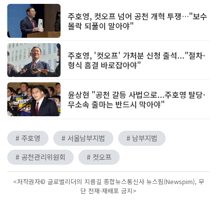
주호영, 컷오프 넘어 공천 개혁 투쟁…"보수
몰락 되풀이 말아야"
주호영, '컷오프' 가처분 신청 출석..."절차·
형식 흠결 바로잡아야"
윤상현 "공천 갈등 사법으로...주호영 탈당·
무소속 출마는 반드시 막아야"
# 주호영
# 서울남부지법
# 남부지법
# 공천관리위원회
# 컷오프
<저작권자© 글로벌리더의 지름길 종합뉴스통신사 뉴스핌(Newspim), 무
단 전재-재배포 금지>