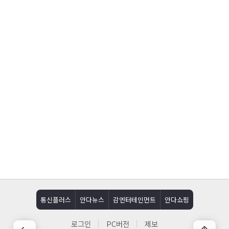
통신플러스
안다뉴스
감엔터테인먼트
안다쇼핑
로그인
PC버전
제보