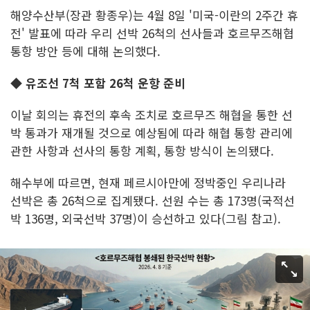
해양수산부(장관 황종우)는 4월 8일 '미국-이란의 2주간 휴
전' 발표에 따라 우리 선박 26척의 선사들과 호르무즈해협
통항 방안 등에 대해 논의했다.
◆ 유조선 7척 포함 26척 운항 준비
이날 회의는 휴전의 후속 조치로 호르무즈 해협을 통한 선
박 통과가 재개될 것으로 예상됨에 따라 해협 통항 관리에
관한 사항과 선사의 통항 계획, 통항 방식이 논의됐다.
해수부에 따르면, 현재 페르시아만에 정박중인 우리나라
선박은 총 26척으로 집계됐다. 선원 수는 총 173명(국적선
박 136명, 외국선박 37명)이 승선하고 있다(그림 참고).