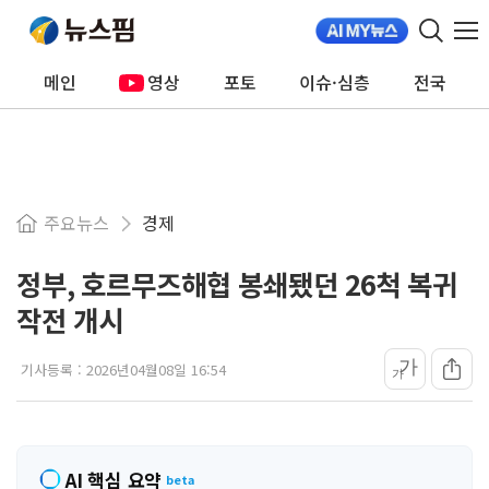
메인
영상
포토
이슈·심층
전국
주요뉴스
경제
정부, 호르무즈해협 봉쇄됐던 26척 복귀
작전 개시
가
기사등록 :
2026년04월08일 16:54
가
AI 핵심 요약
beta