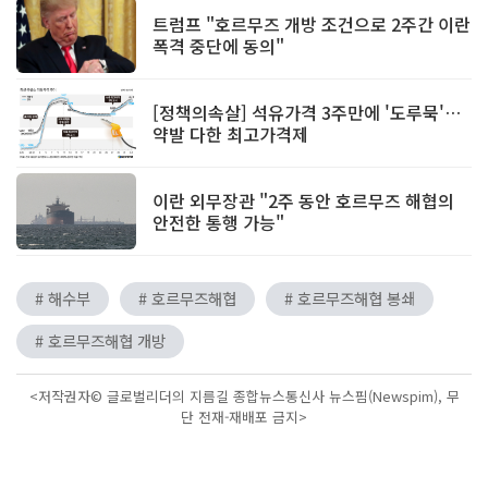
트럼프 "호르무즈 개방 조건으로 2주간 이란
폭격 중단에 동의"
[정책의속살] 석유가격 3주만에 '도루묵'…
약발 다한 최고가격제
이란 외무장관 "2주 동안 호르무즈 해협의
안전한 통행 가능"
# 해수부
# 호르무즈해협
# 호르무즈해협 봉쇄
# 호르무즈해협 개방
<저작권자© 글로벌리더의 지름길 종합뉴스통신사 뉴스핌(Newspim), 무
단 전재-재배포 금지>