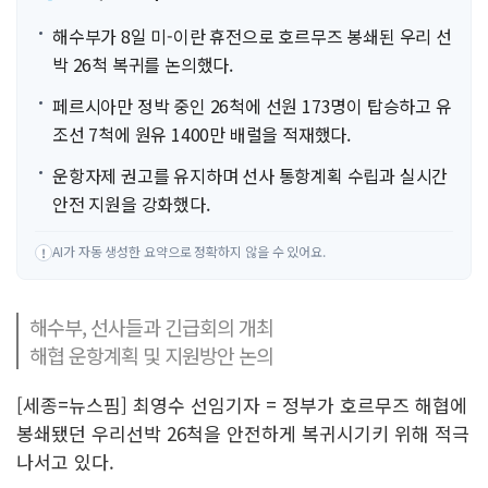
해수부가 8일 미-이란 휴전으로 호르무즈 봉쇄된 우리 선
박 26척 복귀를 논의했다.
페르시아만 정박 중인 26척에 선원 173명이 탑승하고 유
조선 7척에 원유 1400만 배럴을 적재했다.
운항자제 권고를 유지하며 선사 통항계획 수립과 실시간
안전 지원을 강화했다.
AI가 자동 생성한 요약으로 정확하지 않을 수 있어요.
!
해수부, 선사들과 긴급회의 개최
해협 운항계획 및 지원방안 논의
[세종=뉴스핌] 최영수 선임기자 = 정부가 호르무즈 해협에
봉쇄됐던 우리선박 26척을 안전하게 복귀시기키 위해 적극
나서고 있다.