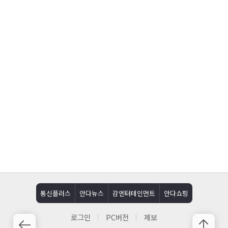
통신플러스
안다뉴스
감엔터테인먼트
안다쇼핑
로그인
PC버전
제보