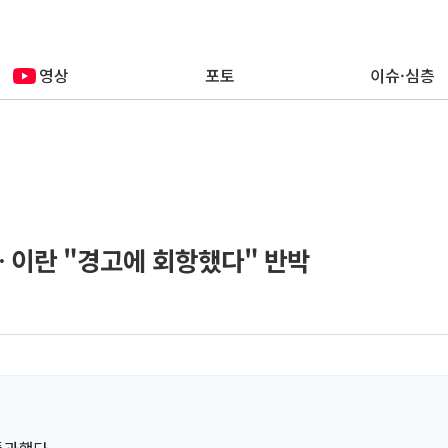
영상
포토
이슈·심층
… 이란 "경고에 회항했다" 반박