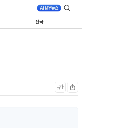
전국
가
가