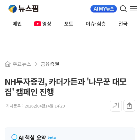
메인
영상
포토
이슈·심층
전국
주요뉴스
금융증권
NH투자증권, 카더가든과 '나무꾼 대모
집' 캠페인 진행
가
기사등록 :
2026년04월14일 14:29
가
AI 핵심 요약
beta