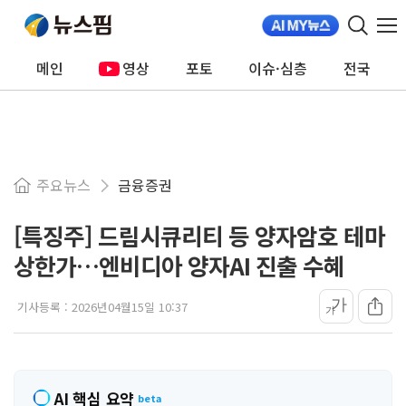
메인
영상
포토
이슈·심층
전국
주요뉴스
금융증권
[특징주] 드림시큐리티 등 양자암호 테마
상한가…엔비디아 양자AI 진출 수혜
가
기사등록 :
2026년04월15일 10:37
가
AI 핵심 요약
beta