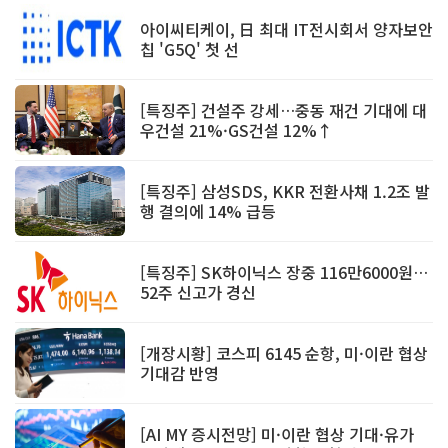
아이씨티케이, 日 최대 IT전시회서 양자보안
칩 'G5Q' 첫 선
[특징주] 건설주 강세…중동 재건 기대에 대
우건설 21%·GS건설 12%↑
[특징주] 삼성SDS, KKR 전환사채 1.2조 발
행 결의에 14% 급등
[특징주] SK하이닉스 장중 116만6000원…
52주 신고가 경신
[개장시황] 코스피 6145 순항, 미·이란 협상
기대감 반영
[AI MY 증시전망] 미·이란 협상 기대·유가