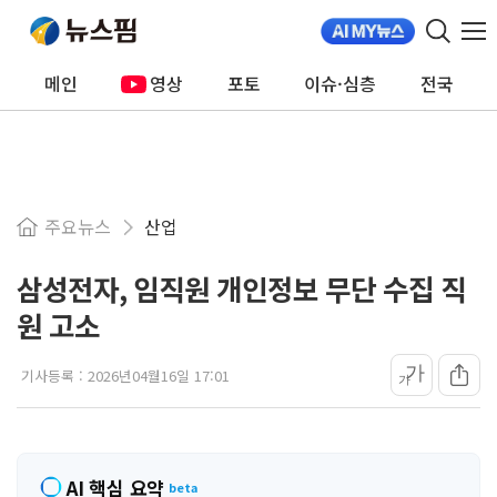
메인
영상
포토
이슈·심층
전국
주요뉴스
산업
삼성전자, 임직원 개인정보 무단 수집 직
원 고소
가
기사등록 :
2026년04월16일 17:01
가
AI 핵심 요약
beta