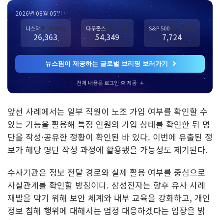
2026년 08월 05일
나스닥
▼ -0.84%
다우존스
▲ 0.48%
S&P 500
▼ -0.17%
26,363
54,349
7,724
뉴스핌이 제공하는 글로벌 브리핑 보러가기
전체 내용은 로그인 후 제공
+
앞선 사례에서는 일부 직원이 노조 가입 여부를 확인할 수
있는 기능을 활용해 특정 인원의 가입 상태를 확인한 뒤 명
단을 작성·공유한 정황이 확인된 바 있다. 이번에 유출된 정
보가 해당 명단 작성 과정에 활용됐을 가능성도 제기된다.
수사기관은 정보 전달 경로와 실제 활용 여부를 중심으로
사실관계를 확인할 방침이다. 삼성전자는 향후 유사 사례
재발을 막기 위해 보안 체계와 내부 교육을 강화하고, 개인
정보 침해 행위에 대해서는 엄정 대응하겠다는 입장을 밝