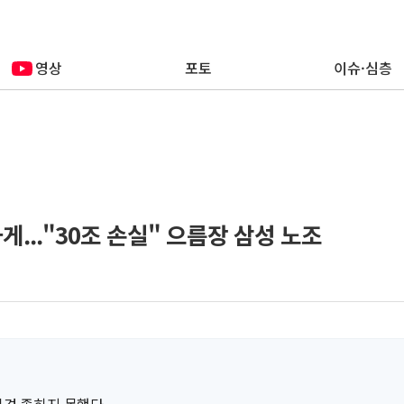
영상
포토
이슈·심층
..."30조 손실" 으름장 삼성 노조