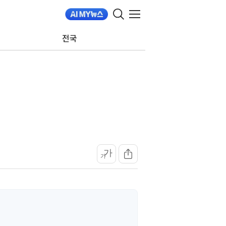
전국
가
가