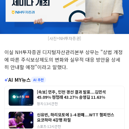
[사진=NH투자증권]
이실 NH투자증권 디지털자산관리본부 상무는 "상법 개정
에 따른 주식보상제도의 변화와 실무적 대응 방안을 상세
히 안내할 예정"이라고 말했다.
AI MY뉴스
AI 추천
[속보] 민주, 인천 경선 결과 발표...김민석
45.09% 정청래 43.27% 송영길 11.63%
정치
·
13시간전
신유빈, 하리모토에 1-4 완패...WTT 챔피언스
요코하마 4강행 좌절
스포츠
·
12시간전