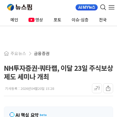
메인
영상
포토
이슈·심층
전국
주요뉴스
금융증권
NH투자증권·쿼타랩, 이달 23일 주식보상
제도 세미나 개최
가
기사등록 :
2026년04월20일 15:28
가
AI 핵심 요약
beta