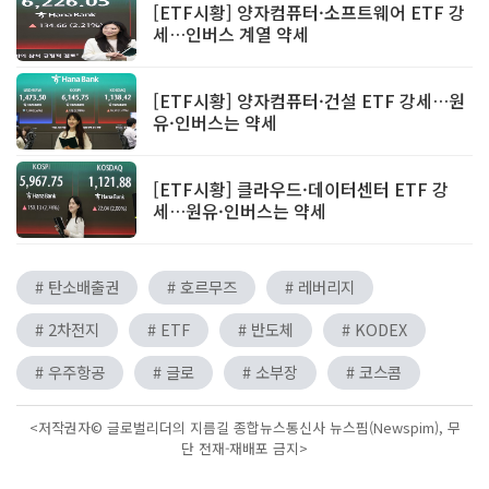
[ETF시황] 양자컴퓨터·소프트웨어 ETF 강
세…인버스 계열 약세
[ETF시황] 양자컴퓨터·건설 ETF 강세…원
유·인버스는 약세
[ETF시황] 클라우드·데이터센터 ETF 강
세…원유·인버스는 약세
# 탄소배출권
# 호르무즈
# 레버리지
# 2차전지
# ETF
# 반도체
# KODEX
# 우주항공
# 글로
# 소부장
# 코스콤
<저작권자© 글로벌리더의 지름길 종합뉴스통신사 뉴스핌(Newspim), 무
단 전재-재배포 금지>