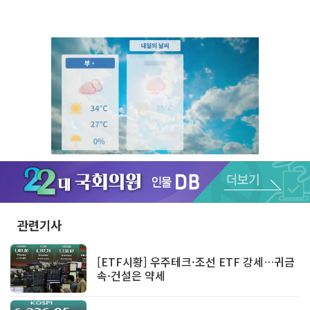
Unmute
관련기사
[ETF시황] 우주테크·조선 ETF 강세…귀금
속·건설은 약세