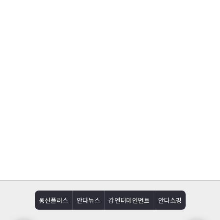
통신플러스
안다뉴스
감엔터테인먼트
안다쇼핑