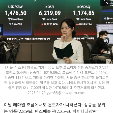
[서울=뉴스핌] 양윤모 기자= 20일 오후 코스피가 전장 종가보다 27.17
포인트(0.44%) 상승하며 6219.09로, 코스닥은 4.81 포인트(0.41%)
상승한 1174.85로 거래를 마감한 가운데, 서울 중구 하나은행 을지로본
점 딜링룸에서 직원들이 업무를 보고 있다. 서울외환시장에서 원·달러 환
율은 전장 대비 7.00원 하락한 1476.50원에 주간거래를 마감했다.
2026.04.20 yym58@newspim.com
이날 테마별 흐름에서도 온도차가 나타났다. 상승률 상위
는 명품(2.85%), 탄소배출권(2.25%), 차이나과창판