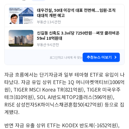
대우건설, 50대 이강석 대표 전면에...임원·조직
대대적 개편 예고
부동산
·
13시간전
신길동 신축도 3.3㎡당 7250만원…써밋 클라비온
59㎡ 18억원대
부동산
·
9시간전
로그인하고 나에게 꼭 맞는
추천뉴스 더보기
자금 흐름에서는 단기자금과 일부 테마형 ETF로 유입이 나
타났다. 자금 유입 상위 ETF는 1Q 머니마켓액티브(1006억
원), TIGER MSCI Korea TR(821억원), TIGER 미국우주
테크(810억원), SOL AI반도체TOP2플러스(596억원),
RISE 삼성전자SK하이닉스채권혼합50(427억원) 등으로 집
계됐다.
반면 자금 유출 상위 ETF는 KODEX 반도체(-1652억원),