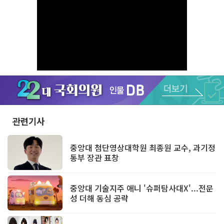
관련기사
중앙대 첨단영상대학원 최종원 교수, 과기정
통부 장관 표창
중앙대 기술지주 애니 '슈퍼탐사대X'...전문
성 더해 동심 공략