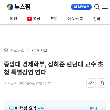
메인
영상
포토
이슈·심층
전국
주요뉴스
정책·서울
중앙대 경제학부, 장하준 런던대 교수 초
청 특별강연 연다
가
기사등록 :
2026년04월27일 10:57
가
AI 핵심 요약
beta
분석 중...