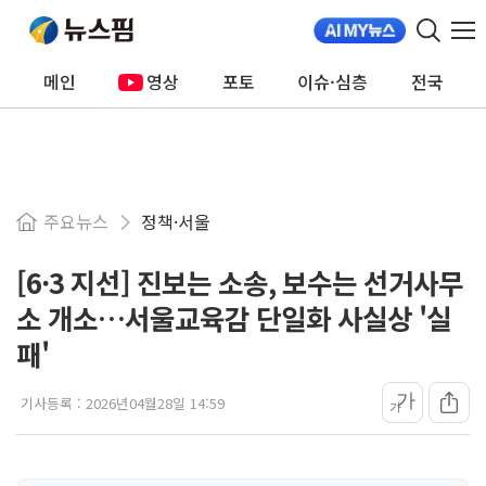
메인
영상
포토
이슈·심층
전국
주요뉴스
정책·서울
[6·3 지선] 진보는 소송, 보수는 선거사무
소 개소…서울교육감 단일화 사실상 '실
패'
가
기사등록 :
2026년04월28일 14:59
가