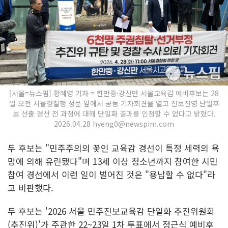
[서울=뉴스핌] 황혜영 기자 = 한만중·강신만 서울교육감 예비후보는 28
일 오전 서울경찰청 정문 앞에서 공동 기자회견을 열고 진보진영 단일후
보 선출 경선 전 과정에 대해 단일화 결과를 인정할 수 없다고 밝혔다.
2026.04.28 hyeng0@newspim.com
두 후보는 "민주주의의 꽃인 교육감 경선이 특정 세력의 욕
망에 의해 유린됐다"며 13세 이상 청소년까지 참여한 시민
참여 경선에서 이런 일이 벌어진 것은 "용납할 수 없다"라
고 비판했다.
두 후보는 '2026 서울 민주진보교육감 단일화 추진위원회
(추진위)'가 주관한 22~23일 1차 투표에서 정근식 예비후