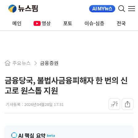
메인
영상
포토
이슈·심층
전국
주요뉴스
금융증권
금융당국, 불법사금융피해자 한 번의 신
고로 원스톱 지원
가
기사등록 :
2026년04월28일 17:31
가
AI 핵심 요약
beta