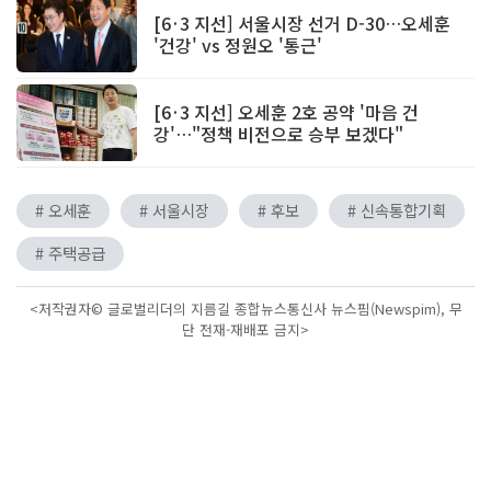
[6·3 지선] 서울시장 선거 D-30…오세훈
'건강' vs 정원오 '통근'
[6·3 지선] 오세훈 2호 공약 '마음 건
강'…"정책 비전으로 승부 보겠다"
# 오세훈
# 서울시장
# 후보
# 신속통합기획
# 주택공급
<저작권자© 글로벌리더의 지름길 종합뉴스통신사 뉴스핌(Newspim), 무
단 전재-재배포 금지>