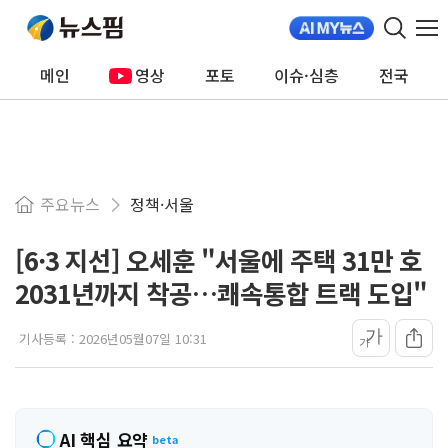
메인
영상
포토
이슈·심층
전국
주요뉴스
정책·서울
[6·3 지선] 오세훈 "서울에 주택 31만 호
2031년까지 착공…쾌속통합 트랙 도입"
가
기사등록 :
2026년05월07일 10:31
가
AI 핵심 요약
beta