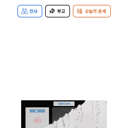
인사
부고
오늘의 운세