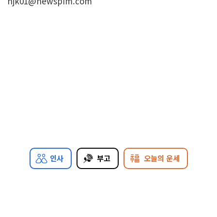
hjk01@newspim.com
인사
부고
오늘의 운세