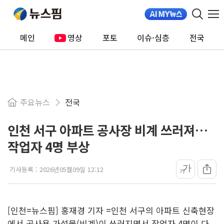
메인
영상
포토
이슈·심층
전국
주요뉴스
전국
인천 서구 아파트 공사장 비계 쓰러져…
작업자 4명 부상
가
기사등록 :
2026년05월09일 12:12
가
[인천=뉴스핌] 홍재경 기자 =인천 서구의 아파트 신축현장
에서 공사용 가설물(비계)이 쓰러지면서 작업자 4명이 다