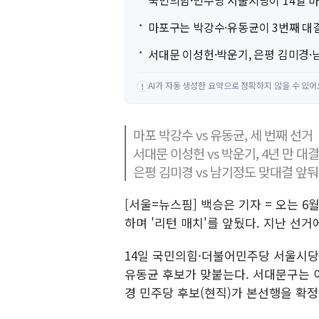
국민의힘·민주당 서울시당이 14일 마
마포구는 박강수·유동균이 3번째 대결하
서대문 이성헌·박운기, 은평 김미경·
AI가 자동 생성한 요약으로 정확하지 않을 수 있어
!
마포 박강수 vs 유동균, 세 번째 선거
서대문 이성헌 vs 박운기, 4년 만 대결
은평 김미경 vs 남기정도 맞대결 앞둬
[서울=뉴스핌] 백승은 기자 = 오는 
하며 '리턴 매치'를 앞뒀다. 지난 선
14일 국민의힘·더불어민주당 서울시당
유동균 후보가 맞붙는다. 서대문구는 
경 민주당 후보(현직)가 본선행을 확정