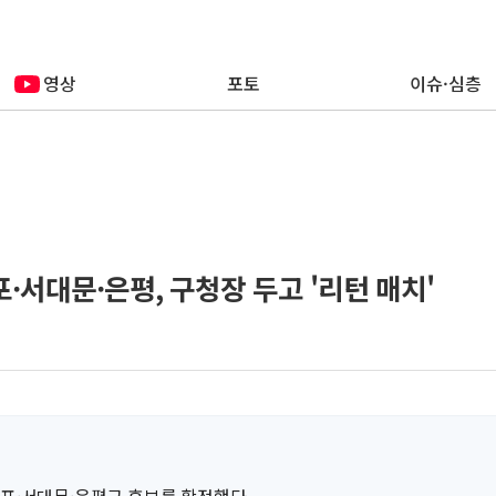
영상
포토
이슈·심층
마포·서대문·은평, 구청장 두고 '리턴 매치'