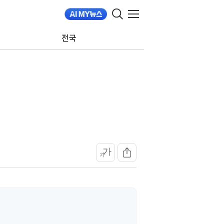
전국
가
가