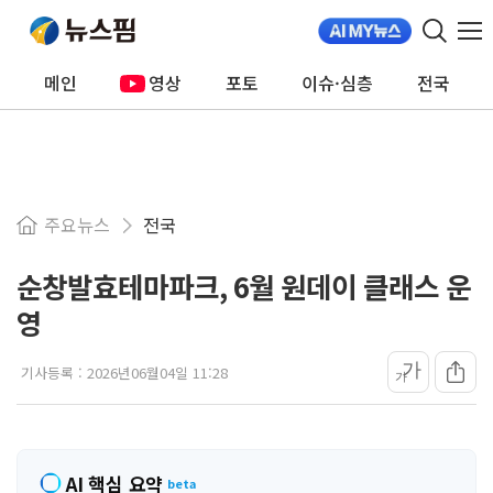
메인
영상
포토
이슈·심층
전국
주요뉴스
전국
순창발효테마파크, 6월 원데이 클래스 운
영
가
기사등록 :
2026년06월04일 11:28
가
AI 핵심 요약
beta