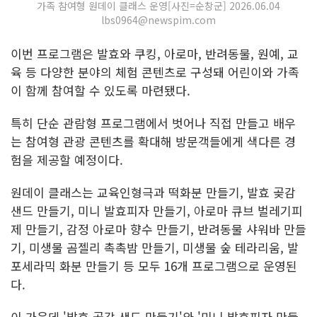
가족 참여형 원데이 클래스 운영[사진=순창군] 2026.06.04
lbs0964@newspim.com
이번 프로그램은 발효와 쿠킹, 아로마, 반려동물, 원예, 교
육 등 다양한 분야의 체험 콘텐츠로 구성돼 어린이와 가족
이 함께 참여할 수 있도록 마련됐다.
특히 단순 관람형 프로그램에서 벗어나 직접 만들고 배우
는 참여형 관광 콘텐츠를 확대해 방문객들에게 색다른 경
험을 제공할 예정이다.
원데이 클래스는 교육인형극과 떡화분 만들기, 발효 곶감
샌드 만들기, 미니 발효피자 만들기, 아로마 큐브 벌레기피
제 만들기, 감정 아로마 향수 만들기, 반려동물 샤워바 만들
기, 미생물 곰젤리 촉촉밤 만들기, 미생물 숲 테라리움, 발
포세라믹 화분 만들기 등 모두 16개 프로그램으로 운영된
다.
이 가운데 '발효 곶감 샌드 만들기'와 '미니 발효피자 만들