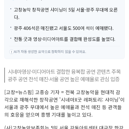
고창농악 창작공연 샤이닝이 5일 서울·광주 무대에 오른
다.
광주 406석은 매진됐고 서울도 500여 석이 예매됐다.
전통 굿과 영상·미디어아트를 결합해 완성도를 높였다.
AI가 자동 생성한 요약으로 정확하지 않을 수 있어요.
!
시네마영상·미디어아트 결합한 융복합 공연 콘텐츠 주목
광주 공연 전석 매진·서울 공연 높은 예매율로 관심 입증
[고창=뉴스핌] 고종승 기자 = 전북 고창농악을 현대적 감
각으로 재해석한 창작공연 '시네마X굿 레퍼토리: 샤이닝'이
서울과 광주 무대에서 높은 예매율과 전석 매진 등 관객들
의 호응을 얻으며 흥행 기대를 높이고 있다.
(사)고창농악보존회는 5일 서울 강동아트센터 대극장 한강