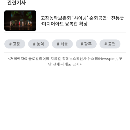
관련기사
고창농악보존회 '샤이닝' 순회공연…전통굿
·미디어아트 융복합 확장
# 고창
# 농악
# 서울
# 광주
# 공연
<저작권자© 글로벌리더의 지름길 종합뉴스통신사 뉴스핌(Newspim), 무
단 전재-재배포 금지>