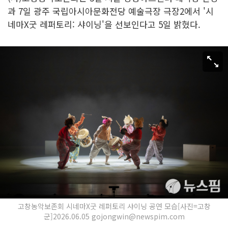
과 7일 광주 국립아시아문화전당 예술극장 극장2에서 '시
네마X굿 레퍼토리: 샤이닝'을 선보인다고 5일 밝혔다.
고창농악보존회 시네마X굿 레퍼토리 샤이닝 공연 모습[사진=고창
군]2026.06.05 gojongwin@newspim.com