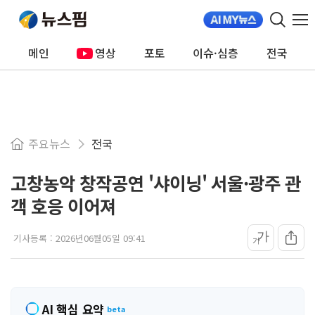
메인
영상
포토
이슈·심층
전국
주요뉴스
전국
고창농악 창작공연 '샤이닝' 서울·광주 관
객 호응 이어져
가
기사등록 :
2026년06월05일 09:41
가
AI 핵심 요약
beta