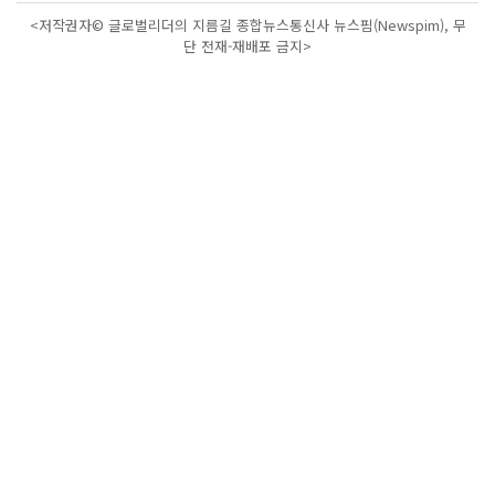
<저작권자© 글로벌리더의 지름길 종합뉴스통신사 뉴스핌(Newspim), 무
단 전재-재배포 금지>