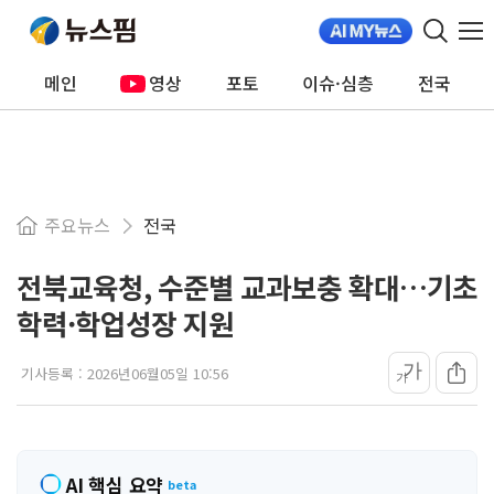
메인
영상
포토
이슈·심층
전국
주요뉴스
전국
전북교육청, 수준별 교과보충 확대…기초
학력·학업성장 지원
가
기사등록 :
2026년06월05일 10:56
가
AI 핵심 요약
beta