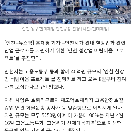
인천 동구 현대제철 인천공장 전경 [사진=현대제철]
[인천=뉴스핌] 홍재경 기자 =인천시가 관내 철강업과 관련
산업 근로자를 지원하기 위한 '인천 철강업 버팀이음 프로
젝트'를 추진한다.
인천시는 고용노동부 등과 함께 40억원 규모의 '인천 철강
업 버팀이음 프로젝트'를 진행키로 하고 오는 8일부터 참여
자를 모집한다고 7일 밝혔다.
지원 사업은 ▲퇴직근로자 재도약▲재직자 고용안정▲철
강업 연관 화물운송 종사자 등 맞춤형으로 이뤄지게 된다.
지원 규모는 모두 5250명이며 이 가운데 90%는 지난 4월
16일 고용노동부가 '고용위기 선제대응지역'으로 지정한
동구에 있는 기업과 근로자로 배정된다.