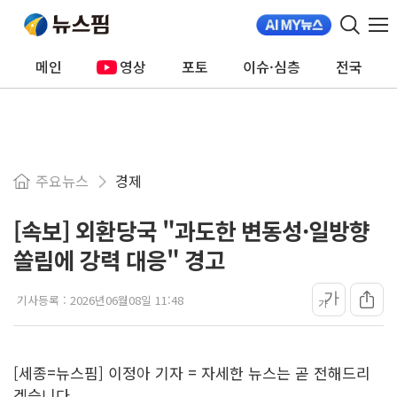
메인
영상
포토
이슈·심층
전국
주요뉴스
경제
[속보] 외환당국 "과도한 변동성·일방향
쏠림에 강력 대응" 경고
가
기사등록 :
2026년06월08일 11:48
가
[세종=뉴스핌] 이정아 기자 = 자세한 뉴스는 곧 전해드리
겠습니다.