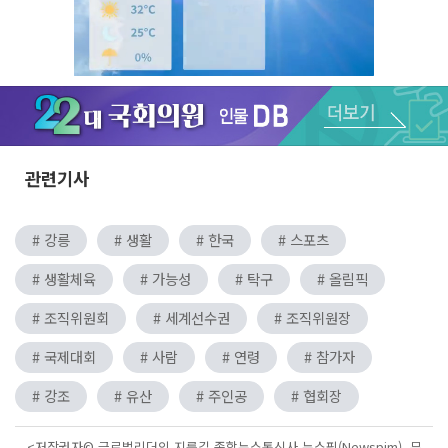
Unmute
관련기사
# 강릉
# 생활
# 한국
# 스포츠
# 생활체육
# 가능성
# 탁구
# 올림픽
# 조직위원회
# 세계선수권
# 조직위원장
# 국제대회
# 사람
# 연령
# 참가자
# 강조
# 유산
# 주인공
# 협회장
<저작권자© 글로벌리더의 지름길 종합뉴스통신사 뉴스핌(Newspim), 무