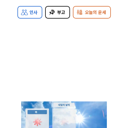
인사
부고
오늘의 운세