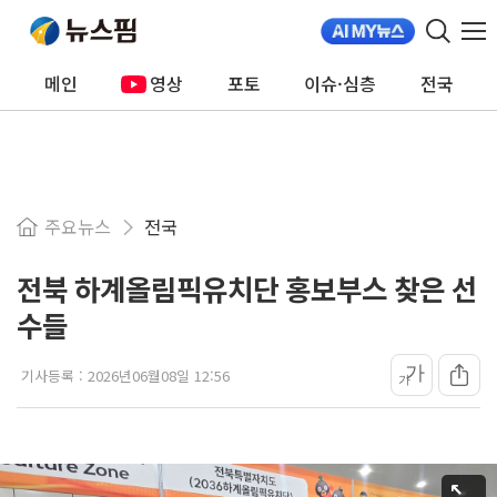
메인
영상
포토
이슈·심층
전국
주요뉴스
전국
전북 하계올림픽유치단 홍보부스 찾은 선
수들
가
기사등록 :
2026년06월08일 12:56
가