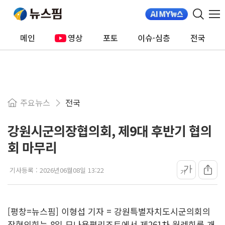
메인
영상
포토
이슈·심층
전국
주요뉴스
전국
강원시군의장협의회, 제9대 후반기 협의
회 마무리
가
기사등록 :
2026년06월08일 13:22
가
[평창=뉴스핌] 이형섭 기자 = 강원특별자치도시군의회의
장협의회는 8일 모나용평리조트에서 제261차 월례회를 개