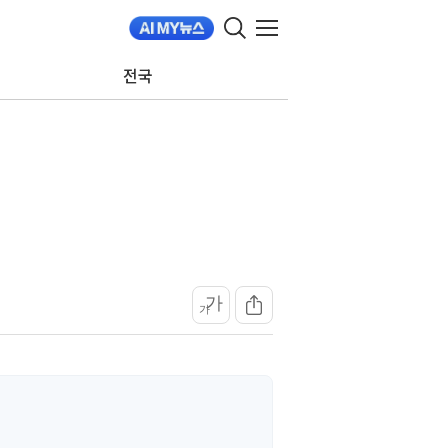
전국
가
가