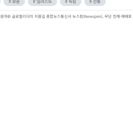
# 보훈
# 일러스트
# 독립
# 전통
권자© 글로벌리더의 지름길 종합뉴스통신사 뉴스핌(Newspim), 무단 전재-재배포