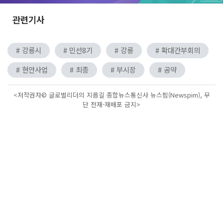
관련기사
# 강릉시
# 민선8기
# 강릉
# 확대간부회의
# 현안사업
# 최종
# 부시장
# 공약
<저작권자© 글로벌리더의 지름길 종합뉴스통신사 뉴스핌(Newspim), 무
단 전재-재배포 금지>