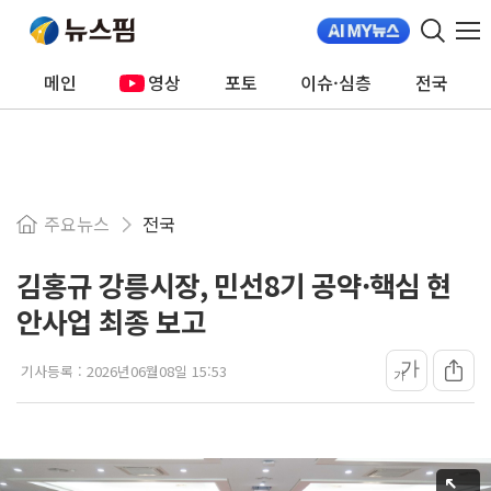
메인
영상
포토
이슈·심층
전국
주요뉴스
전국
김홍규 강릉시장, 민선8기 공약·핵심 현
안사업 최종 보고
가
기사등록 :
2026년06월08일 15:53
가