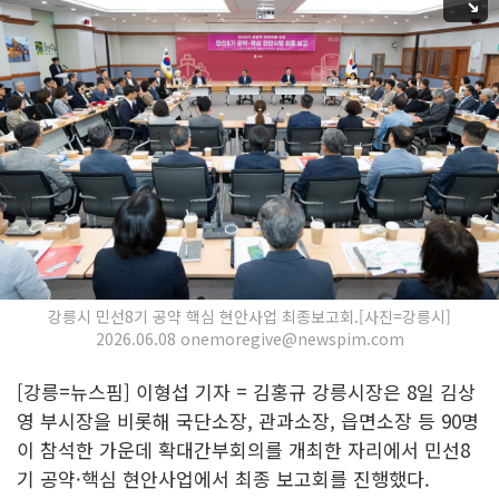
강릉시 민선8기 공약 핵심 현안사업 최종보고회.[사진=강릉시]
2026.06.08 onemoregive@newspim.com
[강릉=뉴스핌] 이형섭 기자 = 김홍규 강릉시장은 8일 김상
영 부시장을 비롯해 국단소장, 관과소장, 읍면소장 등 90명
이 참석한 가운데 확대간부회의를 개최한 자리에서 민선8
기 공약·핵심 현안사업에서 최종 보고회를 진행했다.