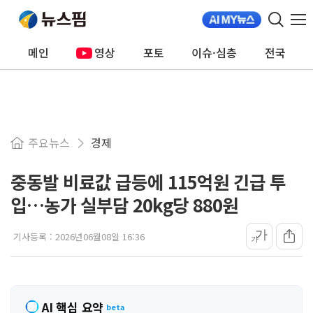
메인
영상
포토
이슈·심층
전국
주요뉴스
경제
중동발 비료값 급등에 115억원 긴급 투
입…농가 실부담 20kg당 880원
가
기사등록 :
2026년06월08일 16:36
가
AI 핵심 요약
beta