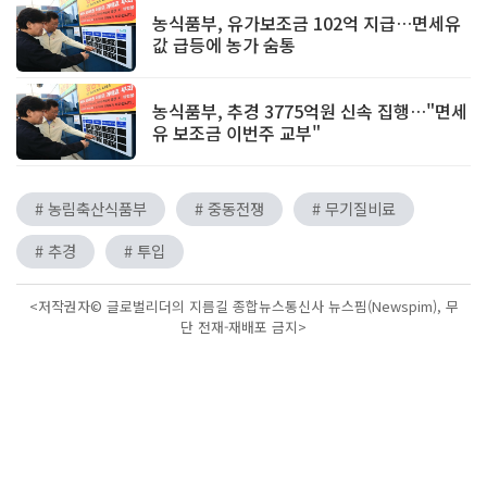
농식품부, 유가보조금 102억 지급…면세유
값 급등에 농가 숨통
농식품부, 추경 3775억원 신속 집행…"면세
유 보조금 이번주 교부"
# 농림축산식품부
# 중동전쟁
# 무기질비료
# 추경
# 투입
<저작권자© 글로벌리더의 지름길 종합뉴스통신사 뉴스핌(Newspim), 무
단 전재-재배포 금지>