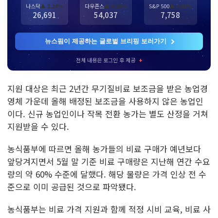
나스닥
▲ 1.28%
다우존스
▲ 0.28%
S&P 500
▲ 0.61%
26,691
54,037
7,758
뉴스핌이 제공하는 글로벌 브리핑 보러가기
전체 내용은 로그인 후 제공
+
지원 대상은 최근 2년간 무기질비료 보조금을 받은 농업경
영체 가운데 올해 배정된 보조금을 사용하지 않은 농업인
이다. 신규 농업인이나 작목 전환 농가는 별도 산정을 거쳐
지원받을 수 있다.
농식품부에 따르면 올해 농가들의 비료 구매가 예년보다
앞당겨지면서 5월 말 기준 비료 구매량은 지난해 연간 수요
량의 약 60% 수준에 달했다. 해당 물량은 가격 인상 전 수
준으로 이미 공급된 것으로 파악됐다.
농식품부는 비료 가격 지원과 함께 적정 시비 교육, 비료 사