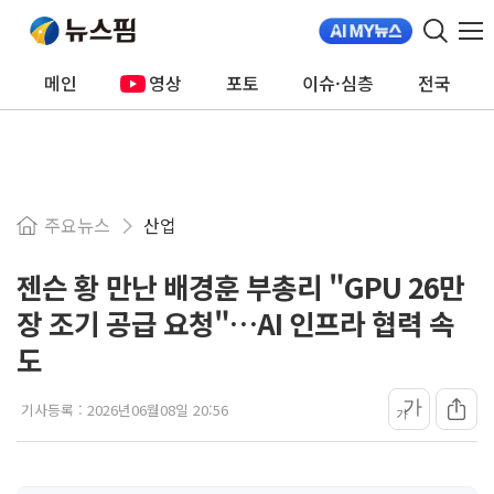
메인
영상
포토
이슈·심층
전국
주요뉴스
산업
젠슨 황 만난 배경훈 부총리 "GPU 26만
장 조기 공급 요청"…AI 인프라 협력 속
도
가
기사등록 :
2026년06월08일 20:56
가