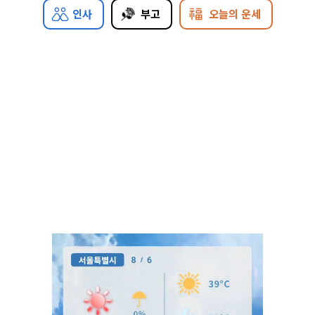
인사
부고
오늘의 운세