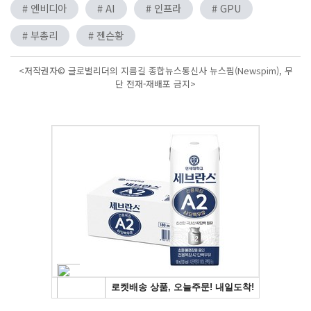
# 엔비디아
# AI
# 인프라
# GPU
# 부총리
# 젠슨황
<저작권자© 글로벌리더의 지름길 종합뉴스통신사 뉴스핌(Newspim), 무
단 전재-재배포 금지>