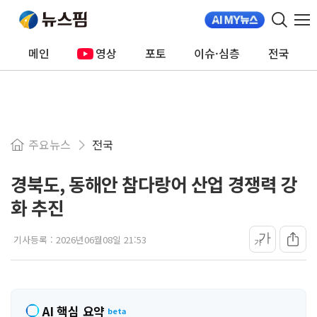
메인
영상
포토
이슈·심층
전국
주요뉴스
전국
경북도, 동해안 참다랑어 산업 경쟁력 강
화 추진
가
기사등록 :
2026년06월08일 21:53
가
AI 핵심 요약
beta