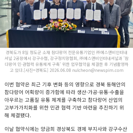
경북도가 8일 청도군 소재 참다랑어 전문유통기업인 ㈜에스앤비인터내
셔널 2공장에서 강구수협, 강구정치망협회, ㈜에스앤비인터내셔널과 '참
다랑어 민·관협력 유통체계 구축' 위한 업무협약을 체결한 후 기념촬영하
고 있다.[사진=경북도] 2026.06.08 nulcheon@newspim.com
이번 협약은 최근 기후 변화 등의 영향으로 경북 동해안의
참다랑어 어획량이 증가함에 따라 생산·가공·유통·수출을
아우르는 고품질 유통 체계를 구축하고 참다랑어 산업의
고부가가치화를 위한 민관 협력 기반 마련을 추진하기 위
해 체결됐다.
이날 협약식에는 양금희 경상북도 경제 부지사와 강구수산