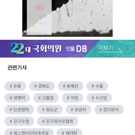
Unmute
관련기사
# 유통
# 경북도
# 동해안
# 수출
# 경쟁력
# 고품질
# 어업
# 수산업
# 민관협력
# 청도군
# 양금희
# 참다랑어
# 강구수협
# 강구정치망협회
# 에스앤비인터내셔널
# 쿼터량