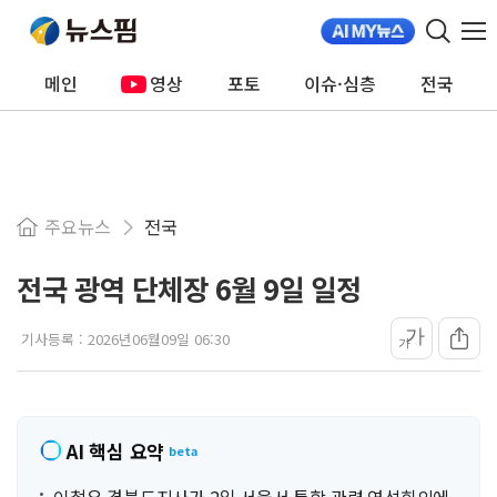
메인
영상
포토
이슈·심층
전국
주요뉴스
전국
전국 광역 단체장 6월 9일 일정
가
기사등록 :
2026년06월09일 06:30
가
AI 핵심 요약
beta