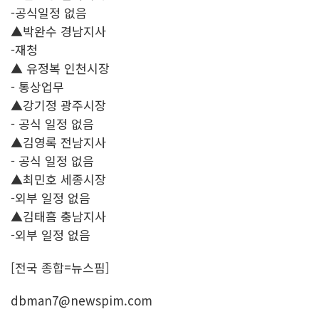
-공식일정 없음
▲박완수 경남지사
-재청
▲ 유정복 인천시장
- 통상업무
▲강기정 광주시장
- 공식 일정 없음
▲김영록 전남지사
- 공식 일정 없음
▲최민호 세종시장
-외부 일정 없음
▲김태흠 충남지사
-외부 일정 없음
[전국 종합=뉴스핌]
dbman7@newspim.com