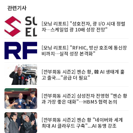
관련기사
[모닝 리포트] "성호전자, 광 I/O 시대 정렬
자…스케일업 광 10배 성장 전망"
[모닝 리포트] "RFHIC, 방산 호조에 통신장
비까지…실적 성장 본격화"
[깐부회동 시즌2] 젠슨 황, 韓 AI 생태계 훑
고 출국..."공급 더 필요"
[깐부회동 시즌2] 삼성전자 전영현 "젠슨 황
과 가장 좋은 대화"…HBM5 협력 논의
[깐부회동 시즌2] 젠슨 황 "네이버와 세계
최대 AI 클라우드 구축"...AI 동맹 강조