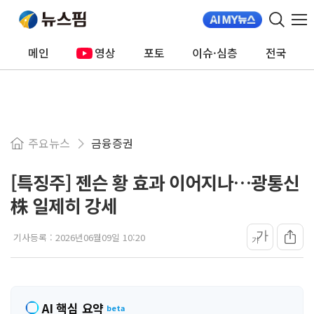
메인
영상
포토
이슈·심층
전국
주요뉴스
금융증권
[특징주] 젠슨 황 효과 이어지나…광통신
株 일제히 강세
가
기사등록 :
2026년06월09일 10:20
가
AI 핵심 요약
beta