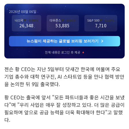
2026년 08월 06일
나스닥
▼ -0.06%
다우존스
▼ -0.86%
S&P 500
▼ -0.18%
26,348
53,885
7,710
뉴스핌이 제공하는 글로벌 브리핑 보러가기
전체 내용은 로그인 후 제공
+
젠슨 황 CEO는 지난 5일부터 닷새간 한국에 머물며 주요
기업 총수와 대학 연구진, AI 스타트업 등을 만나 협력 방안
을 논의한 뒤 9일 출국했다.
황 CEO는 출국에 앞서 "모든 파트너들과 좋은 시간을 보냈
다"며 "우리 사업은 매우 잘 성장하고 있다. 더 많은 공급이
필요하며 앞으로 공급 능력을 더욱 확대해야 한다"고 말했
다.