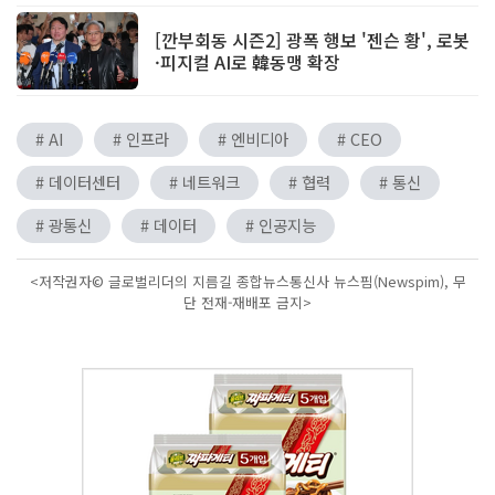
[깐부회동 시즌2] 광폭 행보 '젠슨 황', 로봇
·피지컬 AI로 韓동맹 확장
# AI
# 인프라
# 엔비디아
# CEO
# 데이터센터
# 네트워크
# 협력
# 통신
# 광통신
# 데이터
# 인공지능
<저작권자© 글로벌리더의 지름길 종합뉴스통신사 뉴스핌(Newspim), 무
단 전재-재배포 금지>