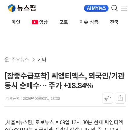
메인
영상
포토
이슈·심층
전국
주요뉴스
기타
[장중수급포착] 씨엠티엑스, 외국인/기관
동시 순매수… 주가 +18.84%
가
기사등록 :
2026년06월09일 13:32
가
[서울=뉴스핌] 로보뉴스 = 09일 13시 30분 현재 씨엠티엑
스(388210)는 외국인과 기관이 각각 1.47 만 주, 0.10 만