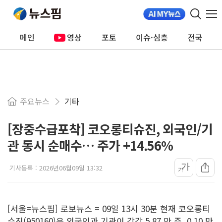
메인
영상
포토
이슈·심층
전국
주요뉴스
기타
[장중수급포착] 코오롱티슈진, 외국인/기
관 동시 순매수… 주가 +14.56%
가
기사등록 :
2026년06월09일 13:32
가
[서울=뉴스핌] 로보뉴스 = 09일 13시 30분 현재 코오롱티
슈진(950160)은 외국인과 기관이 각각 5.87 만 주, 0.10 만